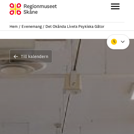
Hoppa
till
Huvu
innehåll
Hem
Evenemang
Det Okända Livets Psykiska Gåtor
Stäng
Till kalendern