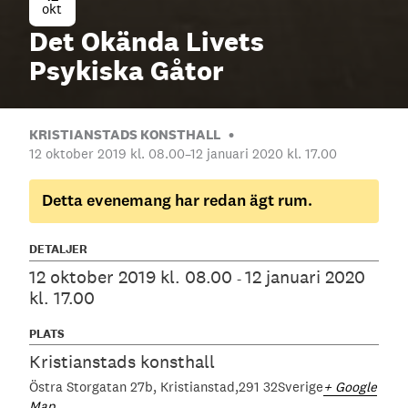
okt
Det Okända Livets
Psykiska Gåtor
KRISTIANSTADS KONSTHALL
12 oktober 2019 kl. 08.00
–
12 januari 2020 kl. 17.00
Detta evenemang har redan ägt rum.
DETALJER
12 oktober 2019 kl. 08.00
12 januari 2020
-
kl. 17.00
PLATS
Kristianstads konsthall
Östra Storgatan 27b
Kristianstad
291 32
Sverige
+ Google
Map