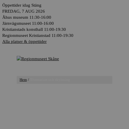
Hoppa
Öppettider idag
Stäng
till
FREDAG, 7 AUG 2026
innehåll
Åhus museum
11:30-16:00
Järnvägsmuseet
11:00-16:00
Kristianstads konsthall
11:00-19:30
Regionmuseet Kristianstad
11:00-19:30
Alla platser & öppettider
Huvudmeny
Hem
Illustration och skyltning