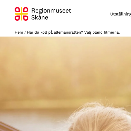
Hoppa
till
Utställnin
innehåll
Hem
Har du koll på allemansrätten? Välj bland filmerna.