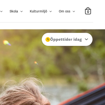
Skola
Kulturmiljö
Om oss
0
Öppettider idag
Stäng