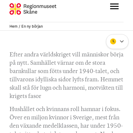
Hoppa
till
Huvu
innehåll
Hem
En ny början
Stäng
Efter andra världskriget vill människor börja
på nytt. Samhället värnar om de stora
barnkullar som fötts under 1940-talet, och
tillvarons idylliska sidor lyfts fram. Hemmet
skall stå för lugn och harmoni, motvikten till
krigets fasor
Hushållet och kvinnans roll hamnar i fokus.
Över en miljon kvinnor i Sverige, mest från
den växande medelklassen, har under 1950-