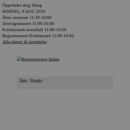
Hoppa
Öppettider idag
Stäng
till
SöNDAG, 9 AUG 2026
innehåll
Åhus museum
11:30-16:00
Järnvägsmuseet
11:00-16:00
Kristianstads konsthall
11:00-16:00
Regionmuseet Kristianstad
11:00-16:00
Alla platser & öppettider
Huvudmeny
Hem
Projekt
Design för ökad effekt av informellt lärande