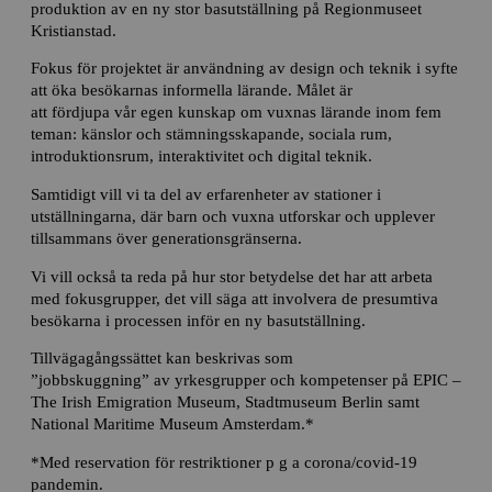
produktion av en ny stor basutställning på Regionmuseet
Kristianstad.
Fokus för projektet är användning av design och teknik i syfte
att öka besökarnas informella lärande. Målet är
att fördjupa vår egen kunskap om vuxnas lärande inom fem
teman: känslor och stämningsskapande, sociala rum,
introduktionsrum, interaktivitet och digital teknik.
Samtidigt vill vi ta del av erfarenheter av stationer i
utställningarna, där barn och vuxna utforskar och upplever
tillsammans över generationsgränserna.
Vi vill också ta reda på hur stor betydelse det har att arbeta
med fokusgrupper, det vill säga att involvera de presumtiva
besökarna i processen inför en ny basutställning.
Tillvägagångssättet kan beskrivas som
”jobbskuggning” av yrkesgrupper och kompetenser på EPIC –
The Irish Emigration Museum, Stadtmuseum Berlin samt
National Maritime Museum Amsterdam.*
*Med reservation för restriktioner p g a corona/covid-19
pandemin.