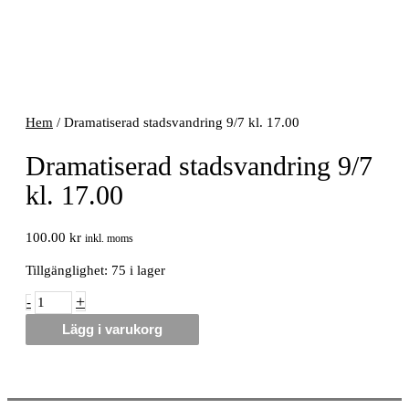
Hem
/ Dramatiserad stadsvandring 9/7 kl. 17.00
Dramatiserad stadsvandring 9/7
kl. 17.00
100.00
kr
inkl. moms
Tillgänglighet:
75 i lager
Dramatiserad
+
-
stadsvandring
Lägg i varukorg
9/7
kl.
17.00
mängd