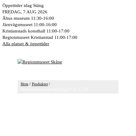
Hoppa
Öppettider idag
Stäng
till
FREDAG, 7 AUG 2026
innehåll
Åhus museum
11:30-16:00
Järnvägsmuseet
11:00-16:00
Kristianstads konsthall
11:00-17:00
Regionmuseet Kristianstad
11:00-17:00
Alla platser & öppettider
Huvudmeny
Hem
Produkter
Dramatiserad stadsvandring 9/7 kl. 17.00