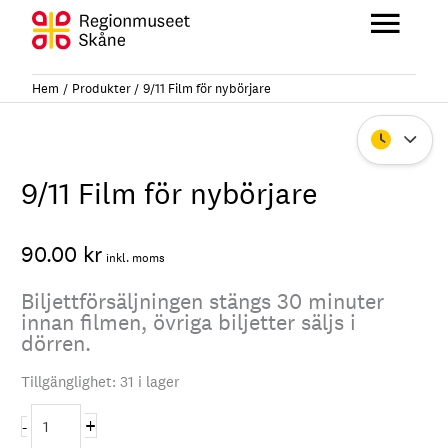
Hoppa
till
Huvu
innehåll
Hem
Produkter
9/11 Film för nybörjare
Stäng
9/11 Film för nybörjare
90.00
kr
inkl. moms
Biljettförsäljningen stängs 30 minuter
innan filmen, övriga biljetter säljs i
dörren.
Tillgänglighet:
31 i lager
9/11
+
-
Film