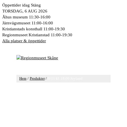
Hoppa
Öppettider idag
Stäng
till
TORSDAG, 6 AUG 2026
innehåll
Åhus museum
11:30-16:00
Järnvägsmuseet
11:00-16:00
Kristianstads konsthall
11:00-19:30
Regionmuseet Kristianstad
11:00-19:30
Alla platser & öppettider
Huvudmeny
Hem
Produkter
8/11 kl. 18.00 Joyland