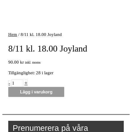
Hem
/ 8/11 kl. 18.00 Joyland
8/11 kl. 18.00 Joyland
90.00
kr
inkl. moms
Tillgänglighet:
28 i lager
8/11
+
-
kl.
Lägg i varukorg
18.00
Joyland
mängd
Prenumerera på våra