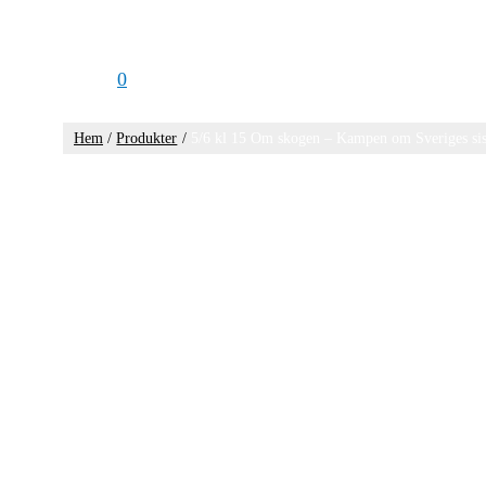
0
Hem
Produkter
5/6 kl 15 Om skogen – Kampen om Sveriges sis