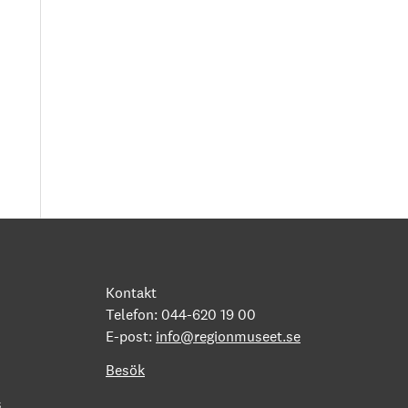
Kontakt
Telefon: 044-620 19 00
E-post:
info@regionmuseet.se
Besök
s