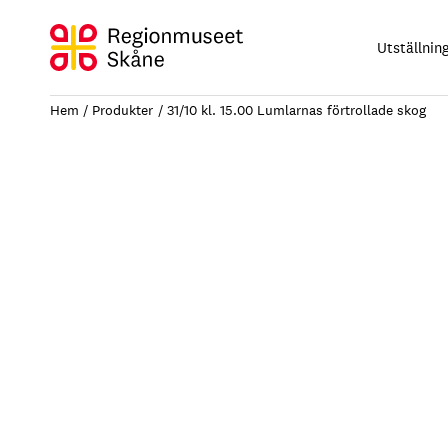
Hoppa
till
Utställnin
innehåll
Hem
Produkter
31/10 kl. 15.00 Lumlarnas förtrollade skog