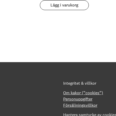
15.00
Lägg i varukorg
Lumlarnas
förtrollade
skog
mängd
Integritet & villkor
Om kakor (”cookies”)
Personuppgifter
Försäljningsvillkor
Hantera samtycke av cookie