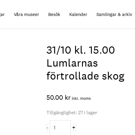
gar
Våra museer
Besök
Kalender
Samlingar & arkiv
31/10 kl. 15.00
Lumlarnas
förtrollade skog
50.00
kr
inkl. moms
Tillgänglighet:
27 i lager
31/10
+
-
kl.