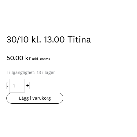
30/10 kl. 13.00 Titina
50.00
kr
inkl. moms
Tillgänglighet:
13 i lager
30/10
+
-
kl.
13.00
Lägg i varukorg
Titina
mängd