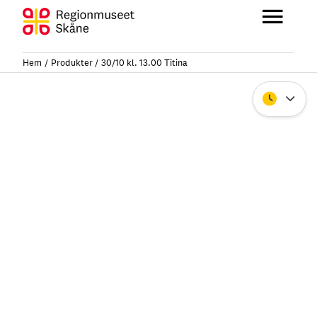
Hoppa
till
Huvu
innehåll
Hem
Produkter
30/10 kl. 13.00 Titina
Stäng