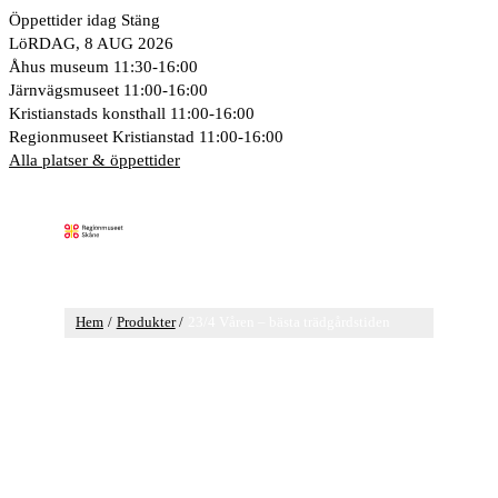
Hoppa
Öppettider idag
Stäng
till
LöRDAG, 8 AUG 2026
innehåll
Åhus museum
11:30-16:00
Järnvägsmuseet
11:00-16:00
Kristianstads konsthall
11:00-16:00
Regionmuseet Kristianstad
11:00-16:00
Alla platser & öppettider
Huvudmeny
Hem
Produkter
23/4 Våren – bästa trädgårdstiden