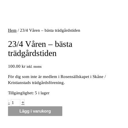
Hem
/ 23/4 Våren – bästa trädgårdstiden
23/4 Våren – bästa
trädgårdstiden
100.00
kr
inkl. moms
För dig som inte är medlem i Rosensällskapet i Skåne /
Kristianstads trädgårdsförening.
Tillgänglighet:
5 i lager
23/4
+
-
Våren
Lägg i varukorg
–
bästa
trädgårdstiden