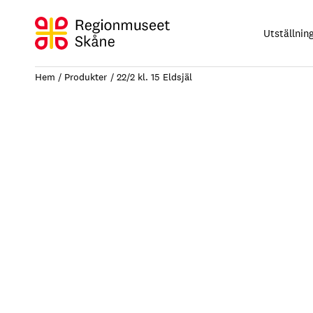
Hoppa
till
Utställnin
innehåll
Hem
Produkter
22/2 kl. 15 Eldsjäl