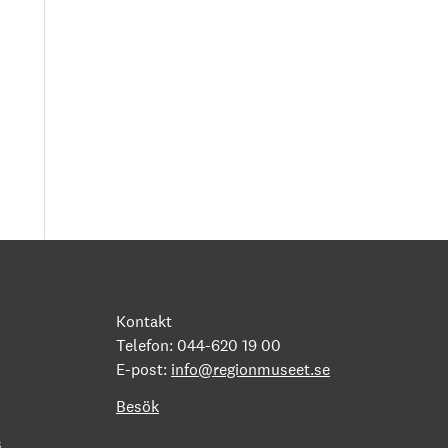
Kontakt
Telefon: 044-620 19 00
E-post:
info@regionmuseet.se
Besök
s