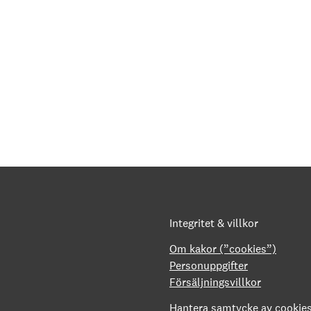
Integritet & villkor
Om kakor (”cookies”)
Personuppgifter
Försäljningsvillkor
Hantera samtycke av cookie