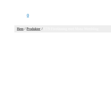
0
Hem
Produkter
17/9 Föreläsning med Mona Wembling