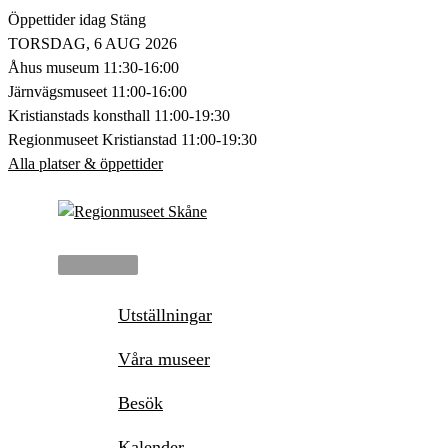
Hoppa
Öppettider idag
Stäng
till
TORSDAG, 6 AUG 2026
innehåll
Åhus museum
11:30-16:00
Järnvägsmuseet
11:00-16:00
Kristianstads konsthall
11:00-19:30
Regionmuseet Kristianstad
11:00-19:30
Alla platser & öppettider
Huvudmeny
Utställningar
Våra museer
Besök
Kalender