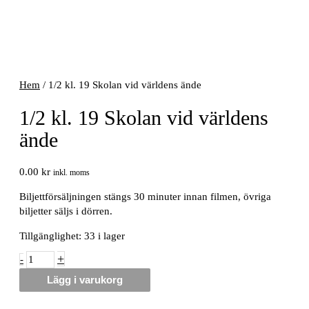
Hem
/ 1/2 kl. 19 Skolan vid världens ände
1/2 kl. 19 Skolan vid världens
ände
0.00
kr
inkl. moms
Biljettförsäljningen stängs 30 minuter innan filmen, övriga
biljetter säljs i dörren.
Tillgänglighet:
33 i lager
1/2
+
-
kl.
Lägg i varukorg
19
Skolan