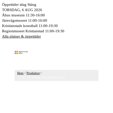
Hoppa
Öppettider idag
Stäng
till
TORSDAG, 6 AUG 2026
innehåll
Åhus museum
11:30-16:00
Järnvägsmuseet
11:00-16:00
Kristianstads konsthall
11:00-19:30
Regionmuseet Kristianstad
11:00-19:30
Alla platser & öppettider
Huvudmeny
Hem
Produkter
1/2 kl. 19 Skolan vid världens ände