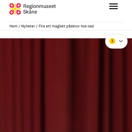
Hoppa
till
Huvu
innehåll
Hem
Nyheter
Fira ett magiskt påsklov hos oss!
Stäng