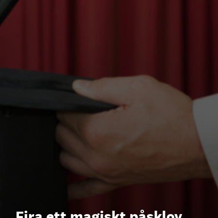
Fira ett magiskt påsklov