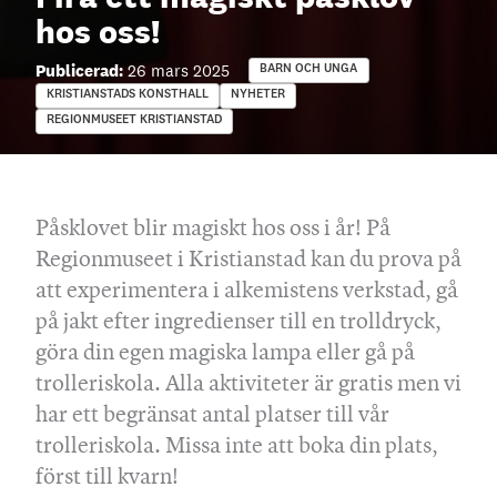
hos oss!
Publicerad:
26 mars 2025
BARN OCH UNGA
KRISTIANSTADS KONSTHALL
NYHETER
REGIONMUSEET KRISTIANSTAD
Påsklovet blir magiskt hos oss i år! På
Regionmuseet i Kristianstad kan du prova på
att experimentera i alkemistens verkstad, gå
på jakt efter ingredienser till en trolldryck,
göra din egen magiska lampa eller gå på
trolleriskola. Alla aktiviteter är gratis men vi
har ett begränsat antal platser till vår
trolleriskola. Missa inte att boka din plats,
först till kvarn!