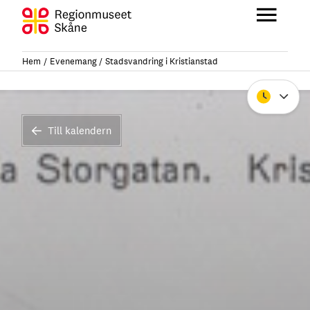
Hoppa
till
Huvu
innehåll
Hem
Evenemang
Stadsvandring i Kristianstad
Stäng
Till kalendern