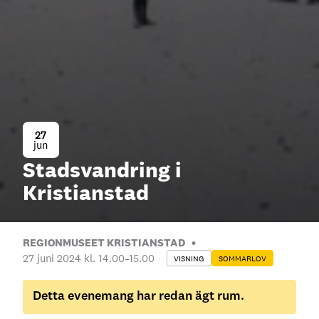
27
jun
Stadsvandring i
Kristianstad
REGIONMUSEET KRISTIANSTAD
27 juni 2024 kl. 14.00
–
15.00
VISNING
SOMMARLOV
Detta evenemang har redan ägt rum.