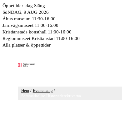
Hoppa
Öppettider idag
Stäng
till
SöNDAG, 9 AUG 2026
innehåll
Åhus museum
11:30-16:00
Järnvägsmuseet
11:00-16:00
Kristianstads konsthall
11:00-16:00
Regionmuseet Kristianstad
11:00-16:00
Alla platser & öppettider
Huvudmeny
Hem
Evenemang
Sommarkollo: Historiedetektiverna