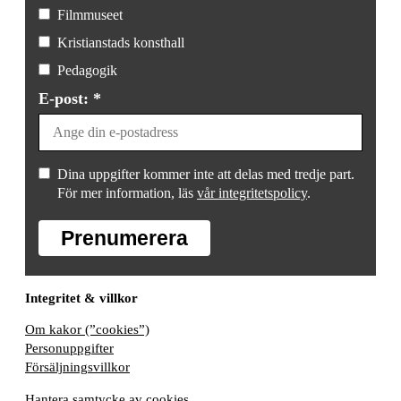
Filmmuseet
Kristianstads konsthall
Pedagogik
E-post: *
Dina uppgifter kommer inte att delas med tredje part.
För mer information, läs
vår integritetspolicy
.
Prenumerera
Integritet & villkor
Om kakor (”cookies”)
Personuppgifter
Försäljningsvillkor
Hantera samtycke av cookies