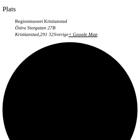
Plats
Regionmuseet Kristianstad
Östra Storgatan 27B
Kristianstad
,
291 32
Sverige
+ Google Map