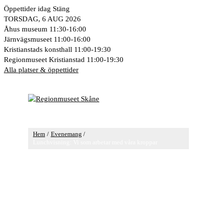
Hoppa
Öppettider idag
Stäng
till
TORSDAG, 6 AUG 2026
innehåll
Åhus museum
11:30-16:00
Järnvägsmuseet
11:00-16:00
Kristianstads konsthall
11:00-19:30
Regionmuseet Kristianstad
11:00-19:30
Alla platser & öppettider
Huvudmeny
Hem
Evenemang
Lunchvisning: Vi som arbetar med våra kroppar