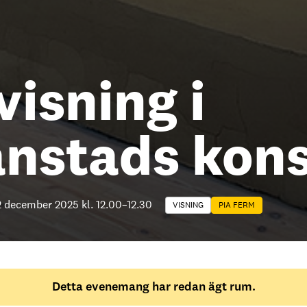
isning i
anstads kons
2 december 2025 kl. 12.00
–
12.30
VISNING
PIA FERM
Detta evenemang har redan ägt rum.