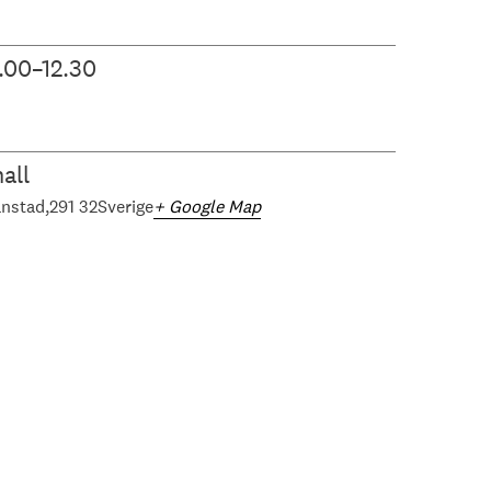
.00–12.30
all
anstad
291 32
Sverige
+ Google Map