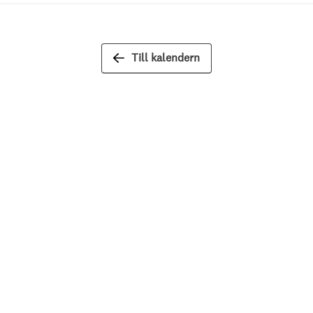
Till kalendern
Integritet & villkor
rev
Om kakor (”cookies”)
Personuppgifter
Försäljningsvillkor
Hantera samtycke av cook
Cookieinställningar
Tillgänglighet
Innehållsförteckning