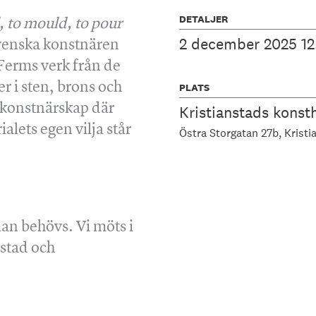
DETALJER
, to mould, to pour
2 december 2025 12
svenska konstnären
 Ferms verk från de
er i sten, brons och
PLATS
t konstnärskap där
Kristianstads konsth
alets egen vilja står
Östra Storgatan 27b
Kristi
an behövs. Vi möts i
stad och