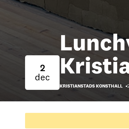
Lunchv
Kristi
2
dec
KRISTIANSTADS KONSTHALL