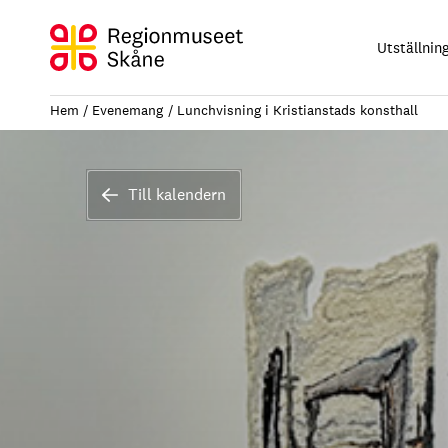
Hoppa
till
Utställnin
innehåll
Hem
Evenemang
Lunchvisning i Kristianstads konsthall
Till kalendern