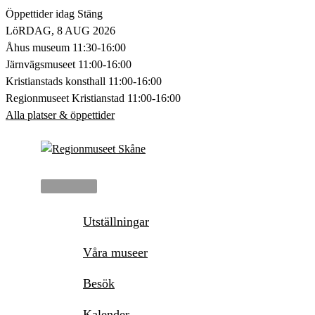
Hoppa
Öppettider idag
Stäng
till
LöRDAG, 8 AUG 2026
innehåll
Åhus museum
11:30-16:00
Järnvägsmuseet
11:00-16:00
Kristianstads konsthall
11:00-16:00
Regionmuseet Kristianstad
11:00-16:00
Alla platser & öppettider
Huvudmeny
Utställningar
Våra museer
Besök
Kalender