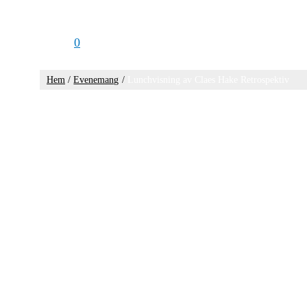
0
Hem
Evenemang
Lunchvisning av Claes Hake Retrospektiv