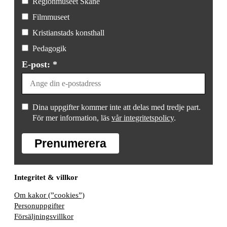
Regionmuseet Skåne
Filmmuseet
Kristianstads konsthall
Pedagogik
E-post: *
Dina uppgifter kommer inte att delas med tredje part.
För mer information, läs
vår integritetspolicy
.
Prenumerera
Integritet & villkor
Om kakor (”cookies”)
Personuppgifter
Försäljningsvillkor