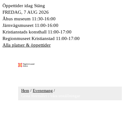
Hoppa
Öppettider idag
Stäng
till
FREDAG, 7 AUG 2026
innehåll
Åhus museum
11:30-16:00
Järnvägsmuseet
11:00-16:00
Kristianstads konsthall
11:00-17:00
Regionmuseet Kristianstad
11:00-17:00
Alla platser & öppettider
Huvudmeny
Hem
Evenemang
Gissa föremålet i våra utställningar