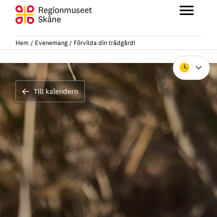
Hoppa
till
Huvu
innehåll
Hem
Evenemang
Förvilda din trädgård!
Stäng
Till kalendern