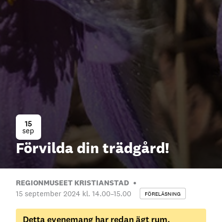
15
sep
Förvilda din trädgård!
REGIONMUSEET KRISTIANSTAD
15 september 2024 kl. 14.00
–
15.00
FÖRELÄSNING
Detta evenemang har redan ägt rum.