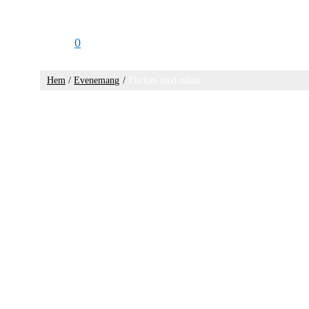
0
Hem
Evenemang
Flickan med nålen