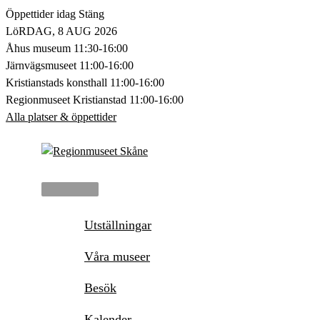
Hoppa
Öppettider idag
Stäng
till
LöRDAG, 8 AUG 2026
innehåll
Åhus museum
11:30-16:00
Järnvägsmuseet
11:00-16:00
Kristianstads konsthall
11:00-16:00
Regionmuseet Kristianstad
11:00-16:00
Alla platser & öppettider
Huvudmeny
Utställningar
Våra museer
Besök
Kalender