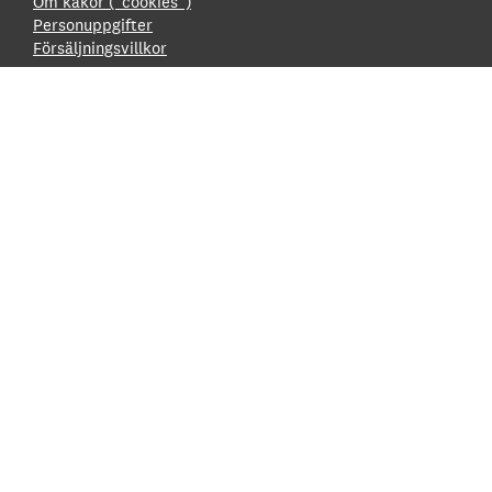
Om kakor (”cookies”)
Personuppgifter
Försäljningsvillkor
Hantera samtycke av cookies
Cookieinställningar
Tillgänglighet
Innehållsförteckning
Tillgänglighetsredovisning
Boka
Boka en visning
Hyr en lokal
Kontakt
Telefon: 044-620 19 00
E-post:
info@regionmuseet.se
Besök