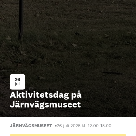
26
jul
Aktivitetsdag på
Järnvägsmuseet
JÄRNVÄGSMUSEET
26 juli 2025 kl. 12.00
–
15.00