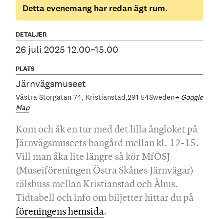
Detta evenemang har redan ägt rum.
DETALJER
26 juli 2025 12.00–15.00
PLATS
Järnvägsmuseet
Västra Storgatan 74
Kristianstad
291 54
Sweden
+ Google
Map
Kom och åk en tur med det lilla ångloket på
Järnvägsmuseets bangård mellan kl. 12-15.
Vill man åka lite längre så kör MfÖSJ
(Museiföreningen Östra Skånes Järnvägar)
rälsbuss mellan Kristianstad och Åhus.
Tidtabell och info om biljetter hittar du på
föreningens hemsida
.