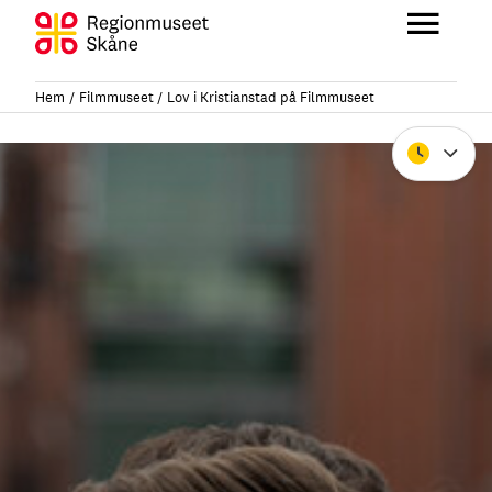
Hoppa
till
Huvu
innehåll
Hem
Filmmuseet
Lov i Kristianstad på Filmmuseet
Stäng