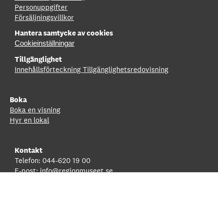
Personuppgifter
Försäljningsvillkor
Hantera samtycke av cookies
Cookieinställningar
Tillgänglighet
Innehållsförteckning
Tillgänglighetsredovisning
Boka
Boka en visning
Hyr en lokal
Kontakt
Telefon: 044-620 19 00
E-post:
info@regionmuseet.se
Besök
Följ oss