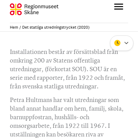
Hoppa
till
Huvu
innehåll
Hem
Det statliga utredningstrycket (2020)
Stäng
Installationen består av försättsblad från
omkring 200 av Statens offentliga
utredningar, (förkortat SOU). SOU är en
serie med rapporter, från 1922 och framåt,
från svenska statliga utredningar.
Petra Hultmans har valt utredningar som
bland annat handlar om hem, familj, skola,
barnuppfostran, hushålls- och
omsorgsarbete, från 1922 till 1967. I
utställningen kan besökaren riva av