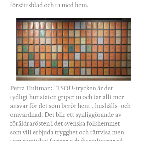
försättsblad och ta med hem.
Petra Hultman: ”I SOU-trycken är det
tydligt hur staten griper in och tar allt mer
ansvar för det som berör hem-, hushålls- och
omvårdnad. Det blir ett synliggörande av
föräldrarösten i det svenska folkhemmet
som vill erbjuda trygghet och rättvisa men