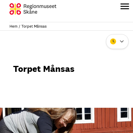
Hoppa
till
H
innehåll
Hem
Torpet Månsas
Stäng
Torpet Månsas