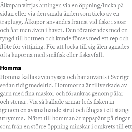
Ålkupan vittjas antingen via en öppning/lucka på
sidan eller via den smala änden som täcks av en
träplugg. Ålkupor användes främst vid fiske i sjöar
och åar men även i havet. Den förankrades med en
tyngd till bottnen och kunde förses med ett rep och
flöte för vittjning. För att locka till sig ålen agnades
ofta kuporna med småfisk eller fiskavfall.
Homma
Homma kallas även ryssja och har använts i Sverige
sedan tidig medeltid. Hommorna är tillverkade av
garn med fina maskor och förankras genom pålar
och stenar. Via så kallade armar leds fisken in
igenom en avsmalnande strut och fångas i ett stängt
utrymme. Nätet till homman är uppspänt på ringar
som från en större öppning minskar i omkrets till ett