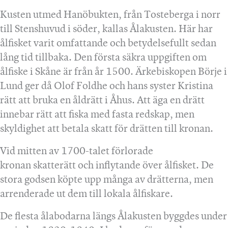
Kusten utmed Hanöbukten, från Tosteberga i norr
till Stenshuvud i söder, kallas Ålakusten. Här har
ålfisket varit omfattande och betydelsefullt sedan
lång tid tillbaka. Den första säkra uppgiften om
ålfiske i Skåne är från år 1500. Ärkebiskopen Börje i
Lund ger då Olof Foldhe och hans syster Kristina
rätt att bruka en åldrätt i Åhus. Att äga en drätt
innebar rätt att fiska med fasta redskap, men
skyldighet att betala skatt för drätten till kronan.
Vid mitten av 1700-talet förlorade
kronan skatterätt och inflytande över ålfisket. De
stora godsen köpte upp många av drätterna, men
arrenderade ut dem till lokala ålfiskare.
De flesta ålabodarna längs Ålakusten byggdes under