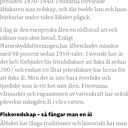
perioden 1820–1840. I bodarna förvarade
ålfiskaren sina redskap, och där bodde han och hans
lejekarlar under tiden ålfisket pågick.
I dag är den europeiska ålen en rödlistad art och
räknas som akut hotad. Enligt
Naturskyddsföreningen har ålbeståndet minskat
med 98 procent sedan 1950-talet. I svenskt hav är
det helt förbjudet för fritidsfiskare att fiska ål sedan
2007 och endast ett fåtal yrkesfiskare har licens för
att fiska ål. Men det är inte bara överfiske och
tjuvfiske som är ett hot mot ålen. Försvunna
våtmarker och expansionen av vattenkraft har också
påverkat mängden ål i våra vatten.
Fiskeredskap – så fångar man en ål
Ålfisket har långa traditioner och historiskt har man