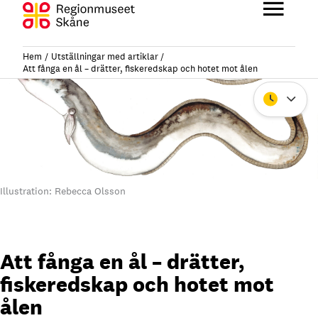
Hoppa
till
Huvu
innehåll
Hem
Utställningar med artiklar
Att fånga en ål – drätter, fiskeredskap och hotet mot ålen
Stäng
Illustration: Rebecca Olsson
Att fånga en ål – drätter,
fiskeredskap och hotet mot
ålen