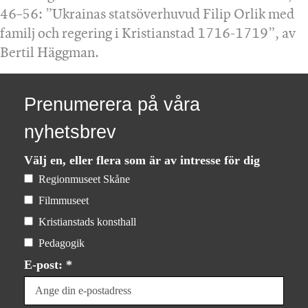
46–56: ”Ukrainas statsöverhuvud Filip Orlik med
familj och regering i Kristianstad 1716-1719”, av
Bertil Häggman.
Prenumerera på våra
nyhetsbrev
Välj en, eller flera som är av intresse för dig
Regionmuseet Skåne
Filmmuseet
Kristianstads konsthall
Pedagogik
E-post: *