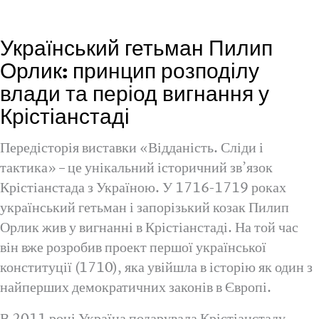
Український гетьман Пилип
Орлик: принцип розподілу
влади та період вигнання у
Крістіанстаді
Передісторія виставки «Відданість. Сліди і
тактика» – це унікальний історичний зв’язок
Крістіанстада з Україною. У 1716-1719 роках
український гетьман і запорізький козак Пилип
Орлик жив у вигнанні в Крістіанстаді. На той час
він вже розробив проект першої української
конституції (1710), яка увійшла в історію як один з
найперших демократичних законів в Європі.
В 2011 році Україна подарувала Крістіанстаду