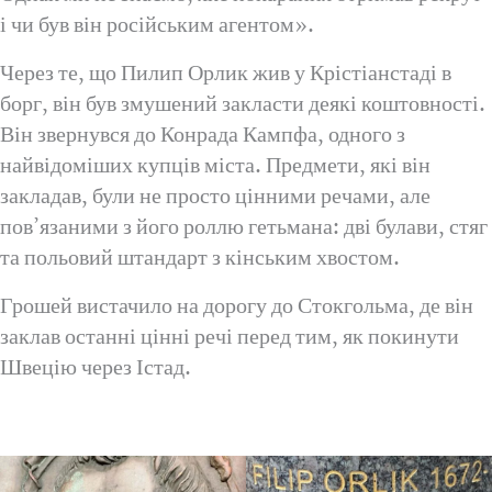
і чи був він російським агентом».
Через те, що Пилип Орлик жив у Крістіанстаді в
борг, він був змушений закласти деякі коштовності.
Він звернувся до Конрада Кампфа, одного з
найвідоміших купців міста. Предмети, які він
закладав, були не просто цінними речами, але
пов’язаними з його роллю гетьмана: дві булави, стяг
та польовий штандарт з кінським хвостом.
Грошей вистачило на дорогу до Стокгольма, де він
заклав останні цінні речі перед тим, як покинути
Швецію через Істад.