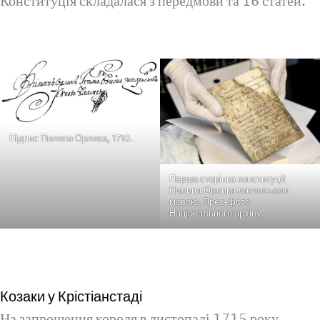
Конституція складалася з передмови та 16 статей.
Підпис Пилипа Орлика, 1710.
Перша сторінка конституції
Пилипа Орлика латинською
мовою. Прес-фото
Національного архіву.
Козаки у Крістіанстаді
На запрошення короля в листопаді 1715 року