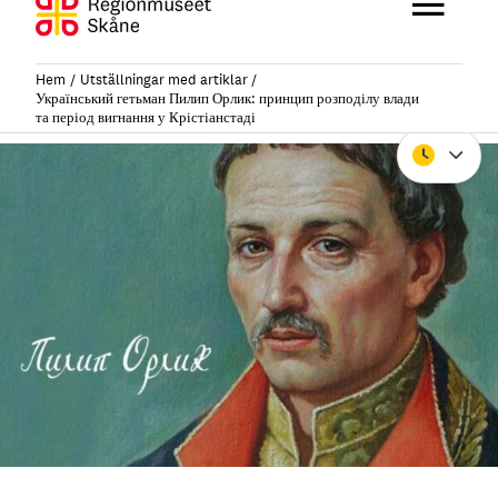
Hoppa
Huvu
till
innehåll
Hem
Utställningar med artiklar
Український гетьман Пилип Орлик: принцип розподілу влади
та період вигнання у Крістіанстаді
Stäng