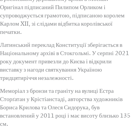
Оригінал підписаний Пилипом Орликом і
супроводжується грамотою, підписаною королем
Карлом XII, зі слідами відбитка королівської
печатки.
Латинський переклад Конституції зберігається в
Національному архіві в Стокгольмі. У серпні 2021
року документ привезли до Києва і відкрили
виставку з нагоди святкування Україною
тридцятиріччя незалежності.
Меморіал з бронзи та граніту на вулиці Естра
Сторґатан у Крістіанстаді, авторства художників
Бориса Крилова та Олеся Сидорука, був
встановлений у 2011 році і має висоту близько 135
см.