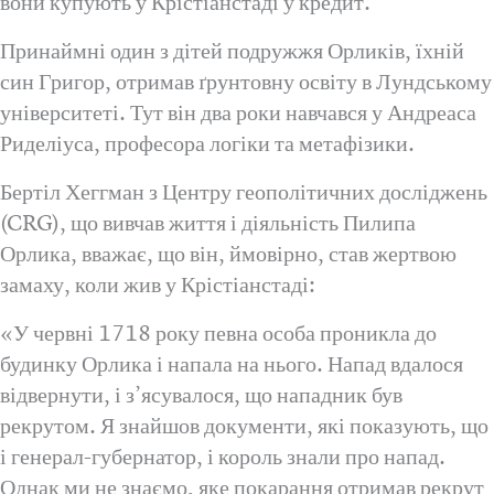
вони купують у Крістіанстаді у кредит.
Принаймні один з дітей подружжя Орликів, їхній
син Григор, отримав ґрунтовну освіту в Лундському
університеті. Тут він два роки навчався у Андреаса
Риделіуса, професора логіки та метафізики.
Бертіл Хеггман з Центру геополітичних досліджень
(CRG), що вивчав життя і діяльність Пилипа
Орлика, вважає, що він, ймовірно, став жертвою
замаху, коли жив у Крістіанстаді:
«У червні 1718 року певна особа проникла до
будинку Орлика і напала на нього. Напад вдалося
відвернути, і з’ясувалося, що нападник був
рекрутом. Я знайшов документи, які показують, що
і генерал-губернатор, і король знали про напад.
Однак ми не знаємо, яке покарання отримав рекрут