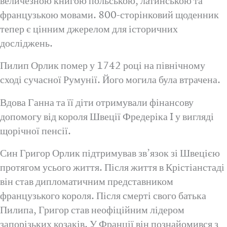
величезною книгою польською, латинською та
французькою мовами. 800-сторінковий щоденник
тепер є цінним джерелом для історичних
досліджень.
Пилип Орлик помер у 1742 році на північному
сході сучасної Румунії. Його могила була втрачена.
Вдова Ганна та її діти отримували фінансову
допомогу від короля Швеції Фредеріка I у вигляді
щорічної пенсії.
Син Григор Орлик підтримував зв’язок зі Швецією
протягом усього життя. Після життя в Крістіанстаді
він став дипломатичним представником
французького короля. Після смерті свого батька
Пилипа, Григор став неофіційним лідером
запорізьких козаків. У Франції він познайомився з