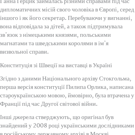
Ганна Герцик займалась різними справами під час
дипломатичних місій свого чоловіка в Європі, серед
іншого і як його секретар. Перебуваючи у вигнанні,
вона відповідала за дітей, а також підтримувала
зв’язок з німецькими князями, польськими
магнатами та шведськими королями в ім’я
визвольної справи.
Конституція зі Швеції на виставці в Україні
Згідно з даними Національного архіву Стокгольма,
перша версія конституції Пилипа Орлика, написана
староукраїнською мовою, ймовірно, була втрачена у
Франції під час Другої світової війни.
Інші джерела стверджують, що оригінал був
знайдений у 2008 році українськими дослідниками
в російському державному архіві в Москві.