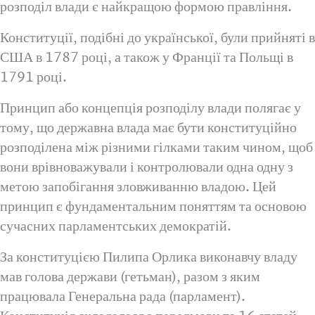
розподіл влади є найкращою формою правління.
Конституції, подібні до української, були прийняті в
США в 1787 році, а також у Франції та Польщі в
1791 році.
Принцип або концепція розподілу влади полягає у
тому, що державна влада має бути конституційно
розподілена між різними гілками таким чином, щоб
вони врівноважували і контролювали одна одну з
метою запобігання зловживанню владою. Цей
принцип є фундаментальним поняттям та основою
сучасних парламентських демократій.
За конституцією Пилипа Орлика виконавчу владу
мав голова держави (гетьман), разом з яким
працювала Генеральна рада (парламент).