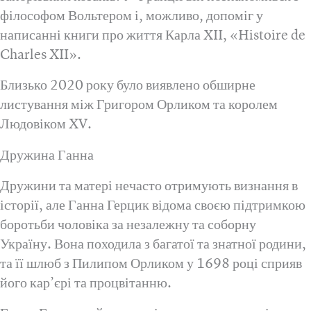
філософом Вольтером і, можливо, допоміг у
написанні книги про життя Карла XII, «Histoire de
Charles XII».
Близько 2020 року було виявлено обширне
листування між Григором Орликом та королем
Людовіком XV.
Дружина Ганна
Дружини та матері нечасто отримують визнання в
історії, але Ганна Герцик відома своєю підтримкою
боротьби чоловіка за незалежну та соборну
Україну. Вона походила з багатої та знатної родини,
та її шлюб з Пилипом Орликом у 1698 році сприяв
його кар’єрі та процвітанню.