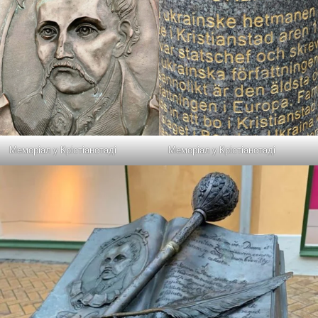
Меморіал у Крістіанстаді
Меморіал у Крістіанстаді