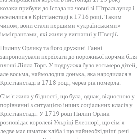
козаки прибули до Істада на човні зі Штральзунда і
оселилися в Крістіанстаді в 1716 році. Таким
чином, вони стали першими «українськими»
іммігрантами, які жили у вигнанні у Швеції.
Пилипу Орлику та його дружині Ганні
запропонували переїхати до порожньої корчми біля
площі Лілла Торг. У подружжя було восьмеро дітей,
але восьма, наймолодша донька, яка народилася в
Крістіанстаді в 1718 році, через рік померла.
Сім’я жила у бідності, що була, однак, відносною у
порівнянні з ситуацією інших соціальних класів у
Крістіанстаді. У 1719 році Пилип Орлик
розповідає королеві Ульріці Елеонорі, що сім’я
ледве має шматок хліба і що найнеобхідніші речі