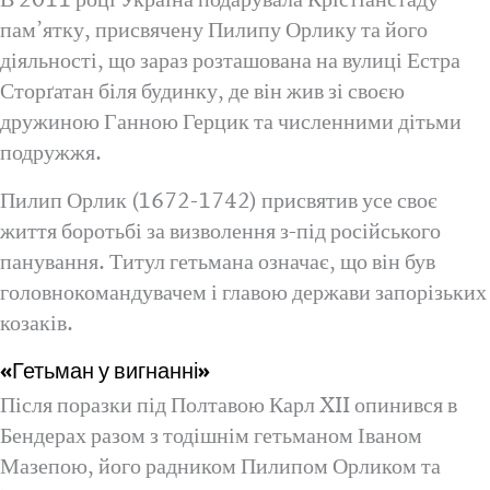
пам’ятку, присвячену Пилипу Орлику та його
діяльності, що зараз розташована на вулиці Естра
Сторґатан біля будинку, де він жив зі своєю
дружиною Ганною Герцик та численними дітьми
подружжя.
Пилип Орлик (1672-1742) присвятив усе своє
життя боротьбі за визволення з-під російського
панування. Титул гетьмана означає, що він був
головнокомандувачем і главою держави запорізьких
козаків.
«Гетьман у вигнанні»
Після поразки під Полтавою Карл XII опинився в
Бендерах разом з тодішнім гетьманом Іваном
Мазепою, його радником Пилипом Орликом та