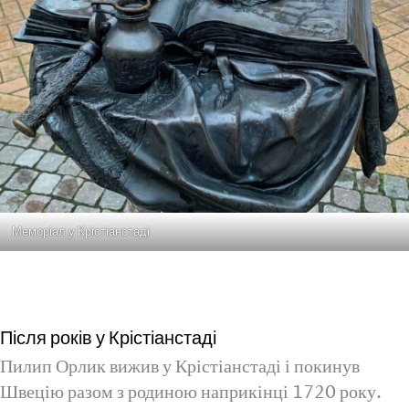
Меморіал у Крістіанстаді
Після років у Крістіанстаді
Пилип Орлик вижив у Крістіанстаді і покинув
Швецію разом з родиною наприкінці 1720 року.