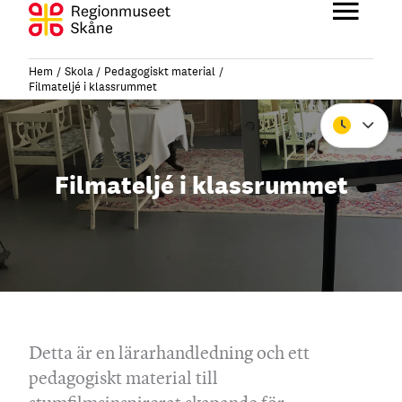
Hoppa
till
Huvu
innehåll
Hem
Skola
Pedagogiskt material
Filmateljé i klassrummet
Stäng
Filmateljé i klassrummet
Detta är en lärarhandledning och ett
pedagogiskt material till