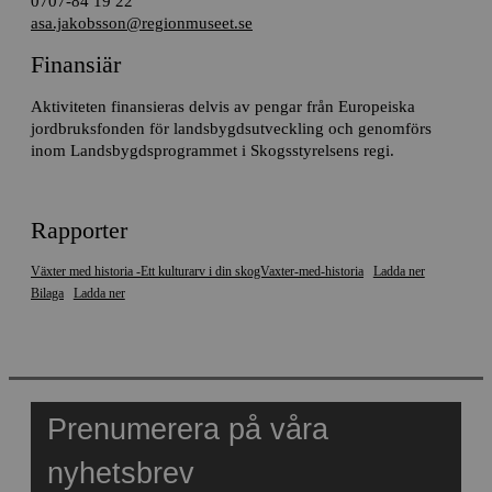
0707-84 19 22
asa.jakobsson@regionmuseet.se
Finansiär
Aktiviteten finansieras delvis av pengar från Europeiska
jordbruksfonden för landsbygdsutveckling och genomförs
inom Landsbygdsprogrammet i Skogsstyrelsens regi.
Rapporter
Växter med historia -Ett kulturarv i din skogVaxter-med-historia
Ladda ner
Bilaga
Ladda ner
Prenumerera på våra
nyhetsbrev