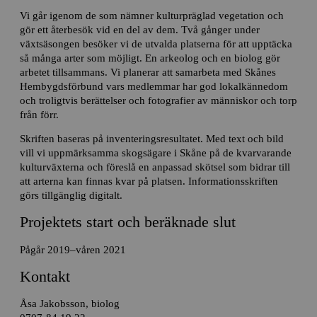
Vi går igenom de som nämner kulturpräglad vegetation och
gör ett återbesök vid en del av dem. Två gånger under
växtsäsongen besöker vi de utvalda platserna för att upptäcka
så många arter som möjligt. En arkeolog och en biolog gör
arbetet tillsammans. Vi planerar att samarbeta med Skånes
Hembygdsförbund vars medlemmar har god lokalkännedom
och troligtvis berättelser och fotografier av människor och torp
från förr.
Skriften baseras på inventeringsresultatet. Med text och bild
vill vi uppmärksamma skogsägare i Skåne på de kvarvarande
kulturväxterna och föreslå en anpassad skötsel som bidrar till
att arterna kan finnas kvar på platsen. Informationsskriften
görs tillgänglig digitalt.
Projektets start och beräknade slut
Pågår 2019–våren 2021
Kontakt
Åsa Jakobsson, biolog