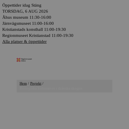
Hoppa
Öppettider idag
Stäng
till
TORSDAG, 6 AUG 2026
innehåll
Åhus museum
11:30-16:00
Järnvägsmuseet
11:00-16:00
Kristianstads konsthall
11:00-19:30
Regionmuseet Kristianstad
11:00-19:30
Alla platser & öppettider
Huvudmeny
Hem
Projekt
Biologiska kulturarvet i skånska skogen