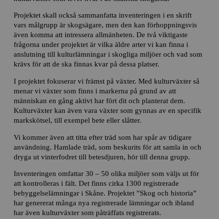
Projektet skall också sammanfatta inventeringen i en skrift
vars målgrupp är skogsägare, men den kan förhoppningsvis
även komma att intressera allmänheten. De två viktigaste
frågorna under projektet är vilka äldre arter vi kan finna i
anslutning till kulturlämningar i skogliga miljöer och vad som
krävs för att de ska finnas kvar på dessa platser.
I projektet fokuserar vi främst på växter. Med kulturväxter så
menar vi växter som finns i markerna på grund av att
människan en gång aktivt har fört dit och planterat dem.
Kulturväxter kan även vara växter som gynnas av en specifik
markskötsel, till exempel bete eller slåtter.
Vi kommer även att titta efter träd som har spår av tidigare
användning. Hamlade träd, som beskurits för att samla in och
dryga ut vinterfodret till betesdjuren, hör till denna grupp.
Inventeringen omfattar 30 – 50 olika miljöer som väljs ut för
att kontrolleras i fält. Det finns cirka 1300 registrerade
bebyggelselämningar i Skåne. Projektet ”Skog och historia”
har genererat många nya registrerade lämningar och ibland
har även kulturväxter som påträffats registrerats.