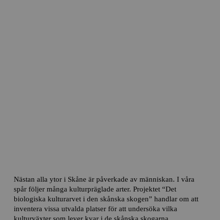
Biologiska kulturarvet i skånska
skogen
Nästan alla ytor i Skåne är påverkade av människan. I våra
spår följer många kulturpräglade arter. Projektet “Det
biologiska kulturarvet i den skånska skogen” handlar om att
inventera vissa utvalda platser för att undersöka vilka
kulturväxter som lever kvar i de skånska skogarna.