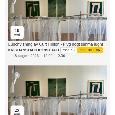
18
aug
Lunchvisning av Curt Hillfon - Flyg högt simma lugnt
KRISTIANSTADS KONSTHALL
VISNING
CURT HILLFON
18 augusti 2026
12.00
-
12.30
25
aug