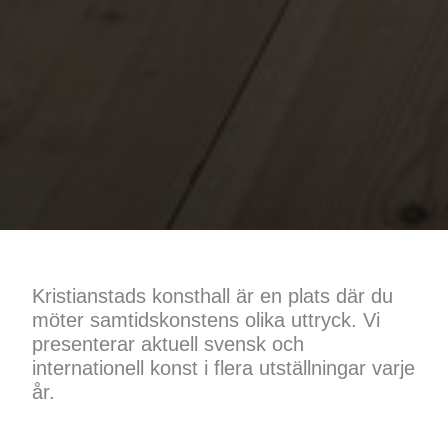
Kristianstads konsthall är en plats där du
möter samtidskonstens olika uttryck. Vi
presenterar aktuell svensk och
internationell konst i flera utställningar varje
år.